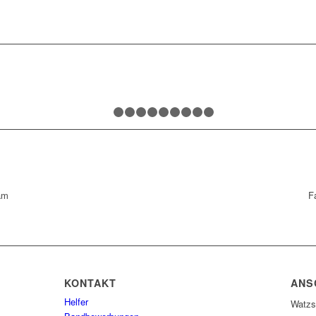
1
2
3
4
5
6
7
8
9
10
am
F
KONTAKT
ANS
Helfer
Watzs