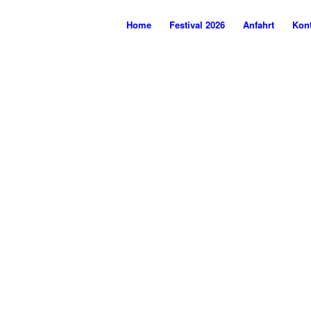
Home
Festival 2026
Anfahrt
Kont
WIR SAGEN
GUUUDE!