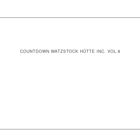
COUNTDOWN WATZSTOCK HÜTTE INC. VOL.8
0
0
GE
STUNDEN
MINUTEN